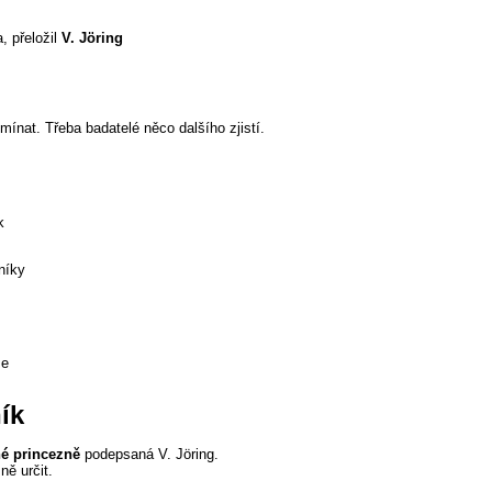
, přeložil
V. Jöring
ínat. Třeba badatelé něco dalšího zjistí.
k
níky
se
ík
é princezně
podepsaná V. Jöring.
ě určit.