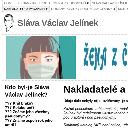
HOME
SEZNAMY KNIH PODLE JMEN A PSEUDONYMŮ
SLÁVA VÁCLAV JELÍNEK
NAKLADATELÉ A VYDAVATELÉ
ROMÁNY-POVÍDKY-SOUDNIČKY-ČLÁNKY
KNIH
Sláva Václav Jelínek
Kdo byl-je Sláva
Nakladatelé a
Václav Jelínek?
Údaje dále nebyly nijak ověřovány, je 
??? Král braku?
??? Kolaborant?
Každé periodikum mělo majitele, redakt
??? Známe jeho všechny
Jelínek byl redaktorem Illustrovaného 
pseudonymy?
počtu autorů i pod pseudonymy.
??? Známe aspoň rok jeho
úmrtí?
Souborný katalog NKP není online, úd