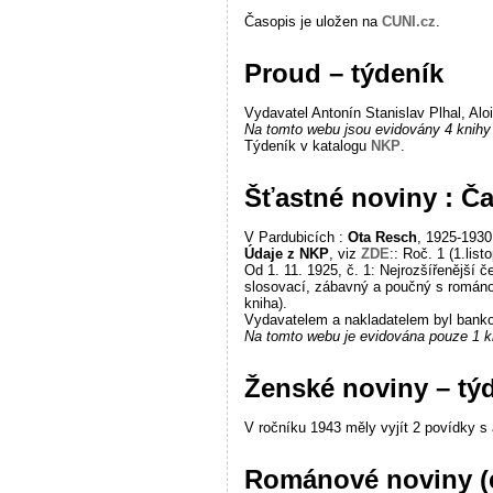
Časopis je uložen na
CUNI.cz
.
Proud – týdeník
Vydavatel Antonín Stanislav Plhal, Alo
Na tomto webu jsou evidovány 4 knihy 
Týdeník v katalogu
NKP
.
Šťastné noviny : Č
V Pardubicích :
Ota
Resch
, 1925-1930
Údaje z NKP
, viz
ZDE
:: Roč. 1 (1.list
Od 1. 11. 1925, č. 1: Nejrozšířenější 
slosovací, zábavný a poučný s románo
kniha).
Vydavatelem a nakladatelem byl bank
Na tomto webu je evidována pouze 1 kn
Ženské noviny – tý
V ročníku 1943 měly vyjít 2 povídky s
Románové noviny (