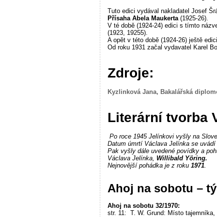
Tuto edici vydával nakladatel Josef Šrá
Přísaha Abela Maukerta
(1925-26).
V té době (1924-24) edici s tímto názv
(1923, 19255).
A opět v této době (1924-26) ještě edi
Od roku 1931 začal vydavatel Karel Bo
Zdroje:
Kyzlinková Jana, Bakalářská diplom
Literární tvorba
Po roce 1945 Jelínkovi vyšly na Slov
Datum úmrtí Václava Jelínka se uvádí 
Pak vyšly dále uvedené povídky a p
Václava Jelínka,
Willibald Yöring.
Nejnovější pohádka je z roku
1971
.
Ahoj na sobotu – t
Ahoj na sobotu 32/1970:
str. 11: T. W. Grund: Místo tajemníka, 