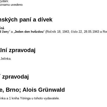
vydání.
 seznamu uvedeno.
ských paní a dívek
íná
d žen
y“ a „
Jeden den hvězdou
“ (Ročník 18, 1943, číslo 22, 28.05.1943 a Ro
ální zpravodaj
Jelínka.
í zpravodaj
že, Brno; Alois Grünwald
nka a 1 kniha Yöringa u tohoto vydavatele.