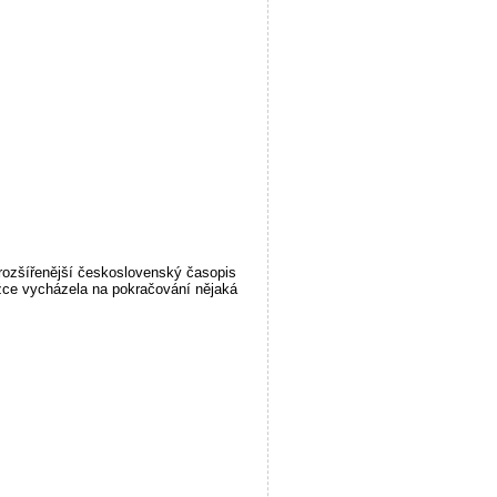
jrozšířenější československý časopis
žce vycházela na pokračování nějaká