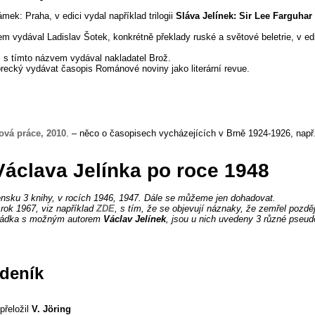
mek: Praha, v edici vydal například trilogii
Sláva Jelínek: Sir Lee Farguhar
em vydával Ladislav Šotek, konkrétně překlady ruské a světové beletrie, v edi
ci s tímto názvem vydával nakladatel Brož.
recký vydávat časopis Románové noviny jako literární revue.
ová práce, 2010
. – něco o časopisech vycházejících v Brně 1924-1926, např
 Václava Jelínka po roce 1948
ensku 3 knihy, v rocích 1946, 1947. Dále se můžeme jen dohadovat.
rok 1967, viz například
ZDE
, s tím, že se objevují náznaky, že zemřel pozděj
ohádka s možným autorem
Václav Jelínek
, jsou u nich uvedeny 3 různé pseu
ýdeník
přeložil
V. Jöring