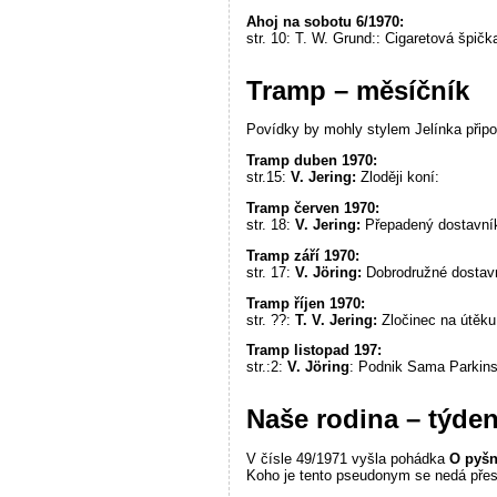
Ahoj na sobotu 6/1970:
str. 10: T. W. Grund:: Cigaretová špička
Tramp – měsíčník
Povídky by mohly stylem Jelínka připom
Tramp duben 1970:
str.15:
V. Jering:
Zloději koní:
Tramp červen 1970:
str. 18:
V. Jering:
Přepadený dostavní
Tramp září 1970:
str. 17:
V. Jöring:
Dobrodružné dostav
Tramp říjen 1970:
str. ??:
T. V. Jering:
Zločinec na útěku
Tramp listopad 197:
str.:2:
V. Jöring
: Podnik Sama Parkin
Naše rodina – týden
V čísle 49/1971 vyšla pohádka
O pyšn
Koho je tento pseudonym se nedá přesn