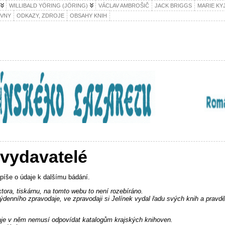
WILLIBALD YÖRING (JÖRING)
VÁCLAV AMBROŠIČ
JACK BRIGGS
MARIE KY
OVNY
ODKAZY, ZDROJE
OBSAHY KNIH
 vydavatelé
spíše o údaje k dalšímu bádání.
ora, tiskárnu, na tomto webu to není rozebíráno.
týdenního zpravodaje, ve zpravodaji si Jelínek vydal řadu svých knih a pravd
aje v něm nemusí odpovídat katalogům krajských knihoven.