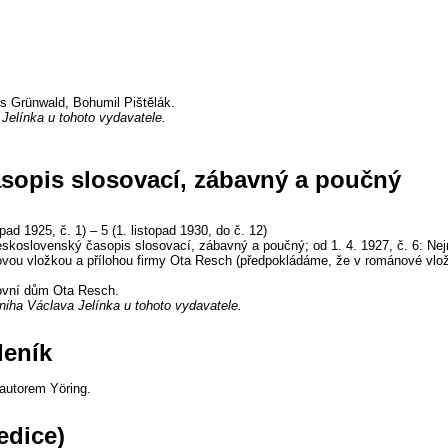
is Grünwald, Bohumil Pištělák.
Jelínka u tohoto vydavatele.
asopis slosovací, zábavný a poučný
opad 1925, č. 1) – 5 (1. listopad 1930, do č. 12)
československý časopis slosovací, zábavný a poučný; od 1. 4. 1927, č. 6: Ne
vou vložkou a přílohou firmy Ota Resch (předpokládáme, že v románové vlo
ovní dům Ota Resch.
iha Václava Jelínka u tohoto vydavatele.
deník
 autorem Yöring.
edice)