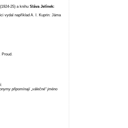
(1924-25) a knihu
Sláva Jelínek:
ci vydal například A. I. Kuprin: Jáma
. Proud.
i.
donymy připomínají „válečné“ jméno