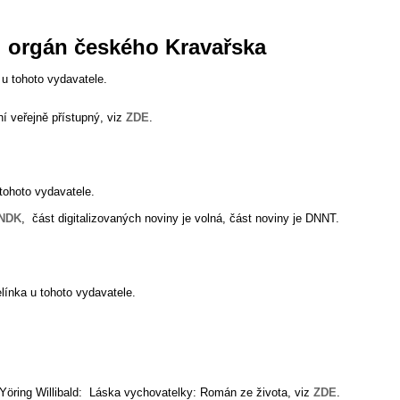
: orgán českého Kravařska
u tohoto vydavatele.
ní veřejně přístupný, viz
ZDE
.
tohoto vydavatele.
NDK
, část digitalizovaných noviny je volná, část noviny je DNNT.
línka u tohoto vydavatele.
Yöring Willibald: Láska vychovatelky: Román ze života, viz
ZDE
.