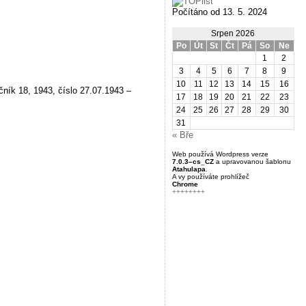
Počítáno od 13. 5. 2024
Srpen 2026
Po
Út
St
Čt
Pá
So
Ne
1
2
3
4
5
6
7
8
9
10
11
12
13
14
15
16
čník 18, 1943, číslo 27.07.1943 –
17
18
19
20
21
22
23
24
25
26
27
28
29
30
31
« Bře
Web používá Wordpress verze
7.0.3–cs_CZ
a upravovanou šablonu
Atahulapa
.
A vy používáte prohlížeč
Chrome
++++++++