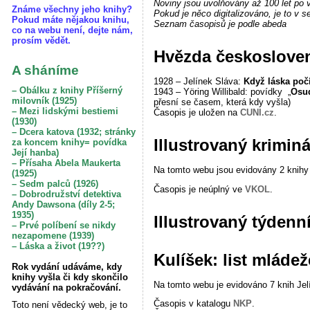
Noviny jsou uvolňovány až 100 let po 
Známe všechny jeho knihy?
Pokud je něco digitalizováno, je to v
Pokud máte nějakou knihu,
Seznam časopisů je podle abeda
co na webu není, dejte nám,
prosím vědět.
Hvězda českosloven
A sháníme
1928 – Jelínek Sláva:
Když láska poč
– Obálku z knihy Příšerný
1943 – Yöring Willibald: povídky „
Osu
milovník (1925)
přesní se časem, která kdy vyšla)
– Mezi lidskými bestiemi
Časopis je uložen na
CUNI.cz
.
(1930)
– Dcera katova (1932; stránky
Illustrovaný krimin
za koncem knihy= povídka
Její hanba)
– Přísaha Abela Maukerta
Na tomto webu jsou evidovány 2 knihy 
(1925)
– Sedm palců (1926)
Časopis je neúplný ve
VKOL
.
– Dobrodružství detektiva
Andy Dawsona (díly 2-5;
1935)
Illustrovaný týdenn
– Prvé políbení se nikdy
nezapomene (1939)
– Láska a život (19??)
Kulíšek: list mláde
Rok vydání udáváme, kdy
knihy vyšla či kdy skončilo
Na tomto webu je evidováno 7 knih Jelí
vydávání na pokračování.
Časopis v katalogu
NKP
.
Toto není vědecký web, je to